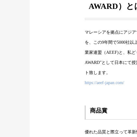
AWARD）と
マレーシアを拠点にアジア
を、この9年間で5000
業家連盟（AEEF)と、私ど
AWARD”として日本に
ト致します。
https://aeef-japan.com/
商品賞
優れた品質と際立って革新