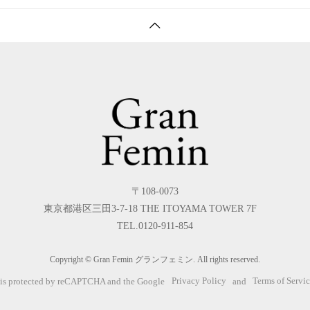
〒108-0073
東京都港区三田3-7-18 THE ITOYAMA TOWER 7F
TEL.0120-911-854
Copyright © Gran Femin グランフェミン. All rights reserved.
e is protected by reCAPTCHA and the Google
Privacy Policy
and
Terms of Servi