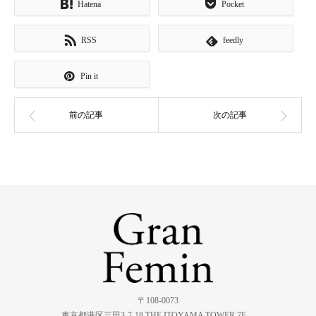
Hatena
Pocket
RSS
feedly
Pin it
〒108-0073
東京都港区三田3-7-18 THE ITOYAMA TOWER 7F