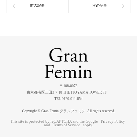
〒108-0073
東京都港区三田3-7-18 THE ITOYAMA TOWER 7F
TEL.0120-911-854
Copyright © Gran Femin グランフェミン. All rights reserved.
This site is protected by reCAPTCHA and the Google
Privacy Policy
and
Terms of Service
apply.